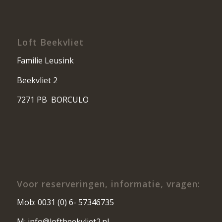
Loft Beekvliet
Familie Leusink
Beekvliet 2
7271 PB BORCULO
Voor reserveringen, informatie, vragen:
Mob: 0031 (0) 6- 57346735
M: info@loftbeekvliet2.nl